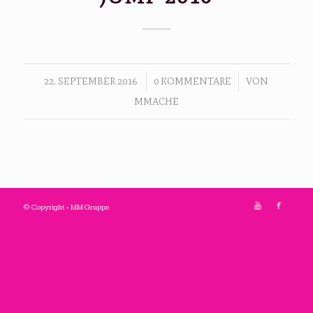
/
/
22. SEPTEMBER 2016
0 KOMMENTARE
VON
MMACHE
© Copyright - MM Gruppe