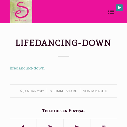
LIFEDANCING-DOWN
lifedancing-down
6. JANUAR 2017
/
0 KOMMENTARE
/
VON
MMACHE
Teile diesen Eintrag